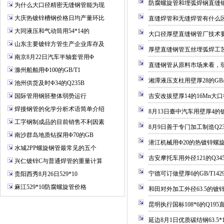
防腐螺旋管和埋弧焊钢直缝
为什么大口径精密无缝钢管能为现
大庆热镀锌槽钢价格日均产量环比
直缝焊管和无缝焊管有什么
大同液压和气动筒用54*14的
大口径厚壁直缝钢管厂技术
山东主要镀锌方管生产企业库存及
厚壁直缝钢管五丝埋弧焊工
南京8月22日汽车半轴套管用Φ
直缝钢管从原料市场来看，
滁州船舶用Φ100的GB/T1
湘潭液压支柱用壁厚28的GB/T
池州供货及时Φ34的Q235B
国际管用钢胚整体弱势运行
吉安改拔壁厚14的16Mn大
焊接钢管的化学分析术语简单介绍
8月13日臺中汽车用壁厚4
工字钢制成品的目前销售不利因素
8月9日善于专门加工制造Q2
南沙群岛地质钻探用Φ70的GB
潜江机械用Φ20的热镀锌螺
水城2PP螺旋钢管最常见的五个
吉安摩托车用外径121的Q3
兴仁镀锌C与普通焊管的重量计算
宁德可订做壁厚6的GB/T14
贵阳西秀8月26日529*10
麻江529*10防腐螺旋管价格
和田对外加工外径63.5的镀
昆明执行国标108*6的Q19
延边8月1日优质碳结钢63.5*1