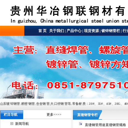
首 页
关于我们
|
产品中心
|
现货资源
|
镀锌钢管栏
|
行
管,合金钢管,大口径钢管等,常备材质：20#、35#、45#、20G、40Cr、20Cr、16Mn-45M
栏目导航
更多>>>>
直缝钢管专栏
新闻导航
直缝钢管用途直缝钢管规格