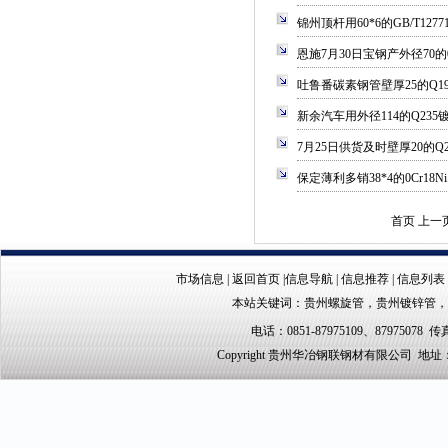
锦州顶杆用60*6的GB/T127
恩施7月30日宝钢产外径70的0
吐鲁番碳素钢管壁厚25的Q1
新余汽车用外径114的Q23
7月25日供货及时壁厚20的
保定薄利多销38*4的0Cr1
首页 上一
市场信息
|
返回首页
|
信息导航
|
信息推荐
|
信息列表
本站关键词：
贵州螺旋管
，
贵州镀锌管
，
电话：0851-87975109、87975078 传真
Copyright 贵州华冶钢联钢材有限公司 