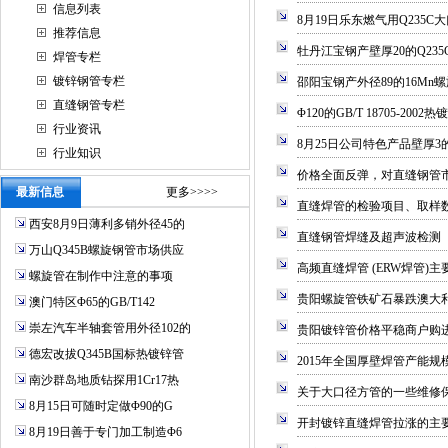
信息列表
8月19日乐东燃气用Q235
推荐信息
牡丹江宝钢产壁厚20的Q23
焊管专栏
镀锌钢管专栏
邵阳宝钢产外径89的16Mn
直缝钢管专栏
Φ120的GB/T 18705-20
行业资讯
8月25日公司特色产品壁厚3
行业知识
价格全面反弹，对直缝钢管市
最新信息
更多>>>>
直缝焊管的检验项目、取样
西安8月9日薄利多销外径45的
直缝钢管焊缝及超声波检测
万山Q345B螺旋钢管市场供应
高频直缝焊管 (ERW焊管)主
螺旋管在制作中注意的事项
贵阳螺旋管铁矿石暴跌澳大
澳门特区Φ65的GB/T142
崇左汽车半轴套管用外径102的
贵阳镀锌管价格平稳商户购
德宏改拔Q345B国标热镀锌管
2015年全国厚壁焊管产能规
南沙群岛地质钻探用1Cr17热
关于大口径方管的一些维修
8月15日可随时定做Φ90的G
开封镀锌直缝焊管拉涨的主
8月19日善于专门加工制造Φ6