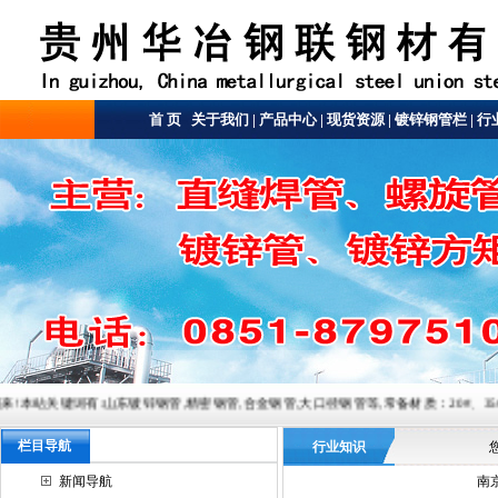
首 页
关于我们
|
产品中心
|
现货资源
|
镀锌钢管栏
|
行
:山东镀锌钢管,精密钢管,合金钢管,大口径钢管等,常备材质：20#、35#、45#、20G、40Cr、20
栏目导航
行业知识
新闻导航
南京