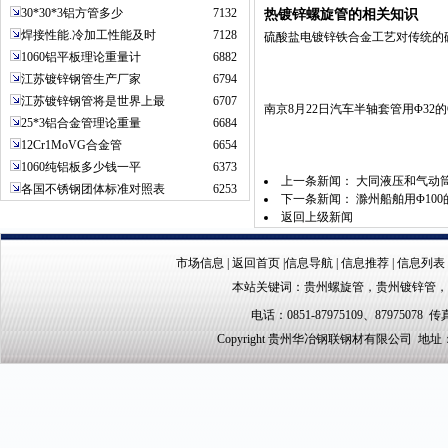
30*30*3铝方管多少
7132
热镀锌螺旋管的相关知识
焊接性能.冷加工性能及时
7128
硫酸盐电镀锌铁合金工艺对传统的
1060铝平板理论重量计
6882
江苏镀锌钢管生产厂家
6794
江苏镀锌钢管将是世界上最
6707
南京8月22日汽车半轴套管用Φ32的G
25*3铝合金管理论重量
6684
12Cr1MoVG合金管
6654
1060纯铝板多少钱一平
6373
上一条新闻：
大同液压和气动筒用5
各国不锈钢团体标准对照表
6253
下一条新闻：
滁州船舶用Φ100的
返回上级新闻
市场信息
|
返回首页
|
信息导航
|
信息推荐
|
信息列表
本站关键词：
贵州螺旋管
，
贵州镀锌管
，
电话：0851-87975109、87975078 传真
Copyright 贵州华冶钢联钢材有限公司 