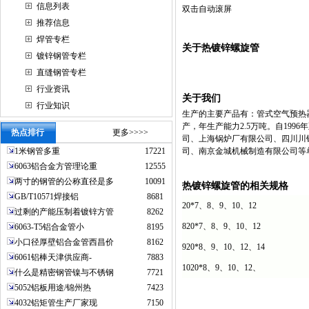
信息列表
双击自动滚屏
推荐信息
焊管专栏
关于热镀锌螺旋管
镀锌钢管专栏
直缝钢管专栏
行业资讯
关于我们
行业知识
生产的主要产品有：管式空气预热
产，年生产能力2.5万吨。自19
热点排行
更多>>>>
司、上海锅炉厂有限公司、四川川
1米钢管多重
17221
司、南京金城机械制造有限公司等
6063铝合金方管理论重
12555
两寸的钢管的公称直径是多
10091
热镀锌螺旋管的相关规格
GB/T10571焊接铝
8681
20*7、8、9、10、12
过剩的产能压制着镀锌方管
8262
820*7、8、9、10、12
6063-T5铝合金管小
8195
小口径厚壁铝合金管西昌价
8162
920*8、9、10、12、14
6061铝棒天津供应商-
7883
1020*8、9、10、12、
什么是精密钢管镍与不锈钢
7721
5052铝板用途/锦州热
7423
4032铝矩管生产厂家现
7150