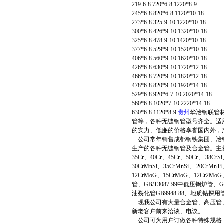
219-6-8 720*6-8 1220*8-9
245*6-8 820*6-8 1120*10-18
273*6-8 325-9-10 1220*10-18
300*6-8 426*9-10 1320*10-18
325*6-8 478-9-10 1420*10-18
377*6-8 529*9-10 1520*10-18
406*6-8 560*9-10 1620*10-18
426*6-8 630*9-10 1720*12-18
466*6-8 720*9-10 1820*12-18
478*6-8 820*9-10 1920*14-18
529*6-8 920*6-7-10 2020*14-18
560*6-8 1020*7-10 2220*14-18
630*6-8 1120*8-9
贵州
华冶钢联管
管等，各种无缝钢管型号齐全。适
的实力、低廉的价格享誉国内外，
公司常年销售成都钢铁集团、冶钢
生产的各种无缝钢管及合金管。主营材质：20
35Cr、40Cr、45Cr、50Cr、 38Cr
30CrMnSi、35CrMnSi、 20CrMn
12CrMoG、15CrMoG、12Cr2MoG
管、GB/T3087-99中低压锅炉管、G
油裂化管GB9948-88、地质钻探用管Y
现我公司有大量合金管、高压管、
新老客户前来洽谈、电议。
公司可为用户订做各种特殊规格，