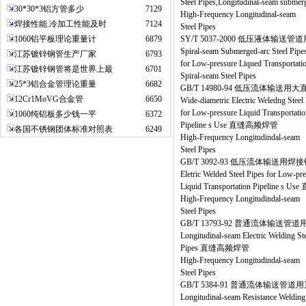
Steel Pipes,Longitudinal-seam submer
30*30*3铝方管多少
7129
High-Frequency Longitudinal-seam
焊接性能.冷加工性能及时
7124
Steel Pipes
1060铝平板理论重量计
6879
SY/T 5037-2000 低压液体输
Spiral-seam Submerged-arc Steel Pipe
江苏镀锌钢管生产厂家
6793
for Low-pressure Liqued Transporta
江苏镀锌钢管将是世界上最
6701
Spiral-seam Steel Pipes
25*3铝合金管理论重量
6682
GB/T 14980-94 低压流体输送
12Cr1MoVG合金管
6650
Wide-diametric Electric Weledng Steel
for Low-pressure Liquid Transportatio
1060纯铝板多少钱一平
6372
Pipeline s Use 直缝高频焊管
各国不锈钢团体标准对照表
6249
High-Frequency Longitudindal-seam
Steel Pipes
GB/T 3092-93 低压流体输送用焊
Eletric Welded Steel Pipes for Low-pr
Liquid Transportation Pipeline 
High-Frequency Longitudindal-seam
Steel Pipes
GB/T 13793-92 普通流体输送
Longitudinal-seam Electric Welding Ste
Pipes 直缝高频焊管
High-Frequency Longitudindal-seam
Steel Pipes
GB/T 5384-91 普通流体输送管
Longitudinal-seam Resistance Welding 