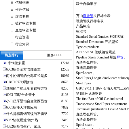
信息列表
双击自动滚屏
推荐信息
万山
螺旋管
执行标准表
焊管专栏
螺旋管执行标准表
镀锌钢管专栏
产品标准
直缝钢管专栏
标准号
Standard Serial Number 标准名称
行业资讯
Standard Desination 产品型式
行业知识
Type os products
API Spec 5L 管线钢管规范
热点排行
更多>>>>
Pipeline Steels Standard 螺旋
焊管
、
直缝埋弧焊管、
1米钢管多重
17218
直缝高频焊管
6063铝合金方管理论重
12555
Spiral-seam，
两寸的钢管的公称直径是多
10089
Steel Pipes,Longitudinal-seam submer
GB/T10571焊接铝
8678
Steel Pipes
过剩的产能压制着镀锌方管
8255
GB/T 9711.1-1997 石油天然
第1部分 A级钢管
6063-T5铝合金管小
8193
The first Part of Oil-Gas industrial
小口径厚壁铝合金管西昌价
8160
Transportatio Steel Pipes onsignment
6061铝棒天津供应商-
7882
Technical Qualification Level A St
什么是精密钢管镍与不锈钢
7720
直缝埋弧焊管、
直缝高频焊管
5052铝板用途/锦州热
7419
Spirsl-seam，
4032铝矩管生产厂家现
7147