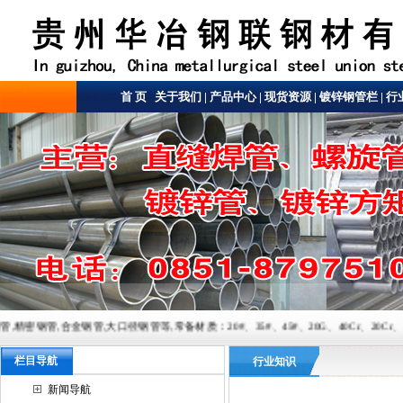
首 页
关于我们
|
产品中心
|
现货资源
|
镀锌钢管栏
|
行
大口径钢管等,常备材质：20#、35#、45#、20G、40Cr、20Cr、16Mn-45Mn、27SiMn
栏目导航
行业知识
新闻导航