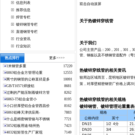
信息列表
双击自动滚屏
推荐信息
焊管专栏
关于热镀锌穿线管
镀锌钢管专栏
直缝钢管专栏
行业资讯
关于我们
行业知识
公司主营产品：200，201，301，
管、钢板以及不锈钢管道配件（弯
热点排行
更多>>>>
1米钢管多重
17220
热镀锌穿线管的相关资讯
6063铝合金方管理论重
12555
较周边区域而言，昆明地区
镀锌管
两寸的钢管的公称直径是多
10091
策，对厚壁精密钢管厂价格上调20元
GB/T10571焊接铝
8681
过剩的产能压制着镀锌方管
8262
6063-T5铝合金管小
8195
热镀锌穿线管的相关规格
小口径厚壁铝合金管西昌价
8162
镀锌钢管、镀锌管理论重量表
6061铝棒天津供应商-
7883
规格
公称内径
英寸
什么是精密钢管镍与不锈钢
7721
DN15
1/2
4
分
21.
5052铝板用途/锦州热
7423
DN20
3/4
26.
4032铝矩管生产厂家现
7149