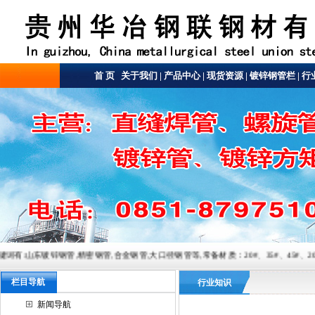
首 页
关于我们
|
产品中心
|
现货资源
|
镀锌钢管栏
|
行
管,精密钢管,合金钢管,大口径钢管等,常备材质：20#、35#、45#、20G、40Cr、20Cr、16Mn
栏目导航
行业知识
新闻导航