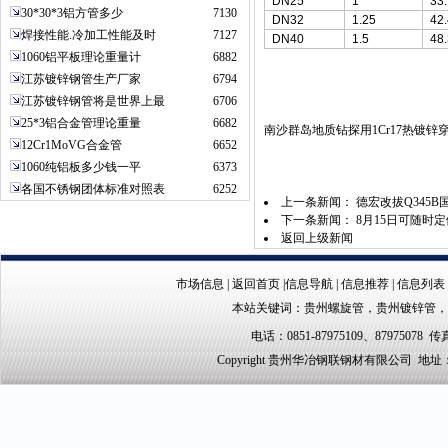
DN25
1
33.
30*30*3铝方管多少
7130
DN32
1.25
42.
焊接性能.冷加工性能及时
7127
DN40
1.5
48.
1060铝平板理论重量计
6882
江苏镀锌钢管生产厂家
6794
江苏镀锌钢管将是世界上最
6706
25*3铝合金管理论重量
6682
南沙群岛地质钻探用1Cr17热镀锌
12Cr1MoVG合金管
6652
1060纯铝板多少钱一平
6373
各国不锈钢团体标准对照表
6252
上一条新闻：
德宏改拔Q345
下一条新闻：
8月15日可随时定做
返回上级新闻
市场信息
|
返回首页
|
信息导航
|
信息推荐
|
信息列表
本站关键词：
贵州螺旋管
，
贵州镀锌管
，
电话：0851-87975109、87975078 传真
Copyright 贵州华冶钢联钢材有限公司 