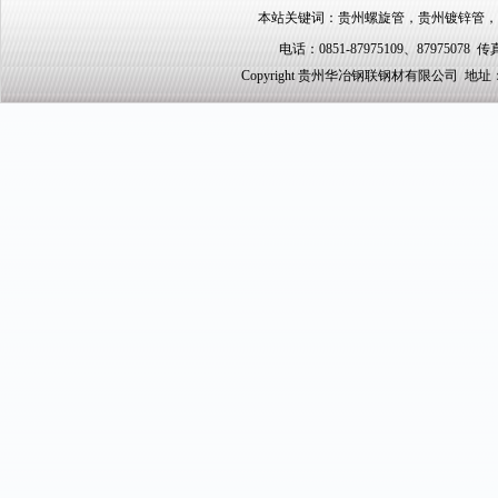
本站关键词：
贵州螺旋管
，
贵州镀锌管
，
电话：0851-87975109、87975078 传真
Copyright 贵州华冶钢联钢材有限公司 