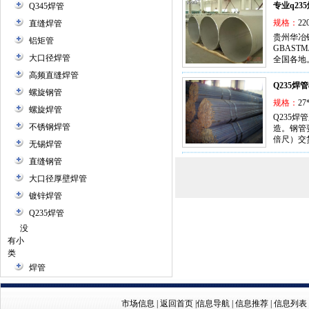
专业q2
Q345焊管
规格：
22
直缝焊管
贵州华冶
铝矩管
GBAST
大口径焊管
全国各地。
高频直缝焊管
Q235焊
螺旋钢管
规格：
27
螺旋焊管
Q235焊
不锈钢焊管
造。钢管
倍尺）交
无锡焊管
直缝钢管
大口径厚壁焊管
镀锌焊管
Q235焊管
没
有小
类
焊管
市场信息
|
返回首页
|
信息导航
|
信息推荐
|
信息列表