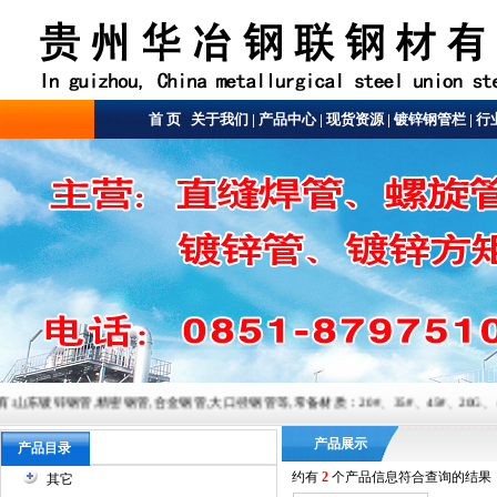
首 页
关于我们
|
产品中心
|
现货资源
|
镀锌钢管栏
|
行
密钢管,合金钢管,大口径钢管等,常备材质：20#、35#、45#、20G、40Cr、20Cr、16Mn-45
产品展示
产品目录
约有
2
个产品信息符合查询的结果
其它